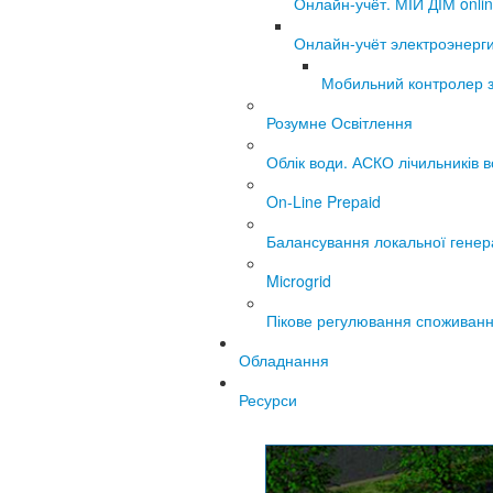
Онлайн-учёт. МІЙ ДІМ onli
Онлайн-учёт электроэнерг
Мобильний контролер 
Розумне Освітлення
Облік води. АСКО лічильників 
On-Line Prepaid
Балансування локальної генер
Microgrid
Пікове регулювання споживанн
Обладнання
Ресурси