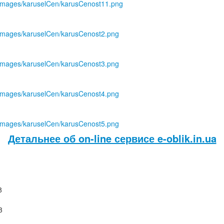
s/images/karuselCen/karusCenost11.png
s/images/karuselCen/karusCenost2.png
s/images/karuselCen/karusCenost3.png
s/images/karuselCen/karusCenost4.png
s/images/karuselCen/karusCenost5.png
Детальнее об on-line сервисе e-oblik.in.ua
8
3