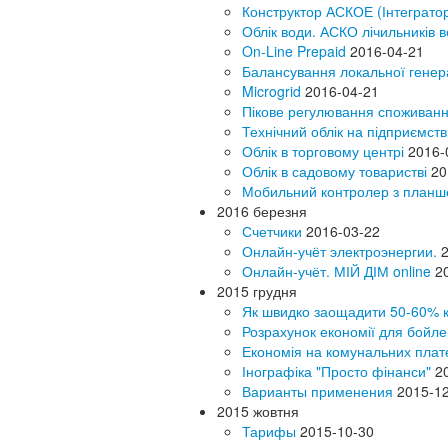
Конструктор АСКОЕ (Інтеграто
Облік води. АСКО лічильників 
On-Line Prepaid
2016-04-21
Балансування локальної генер
Microgrid
2016-04-21
Пікове регулювання споживанн
Технічний облік на підприємств
Облік в торговому центрі
2016-
Облік в садовому товаристві
20
Мобильний контролер з план
2016 березня
Счетчики
2016-03-22
Онлайн-учёт электроэнергии.
Онлайн-учёт. МІЙ ДІМ online
2
2015 грудня
Як швидко заощадити 50-60% к
Розрахунок економії для бойл
Економія на комунальних пла
Інографіка "Просто фінанси"
2
Варианты применения
2015-1
2015 жовтня
Тарифы
2015-10-30