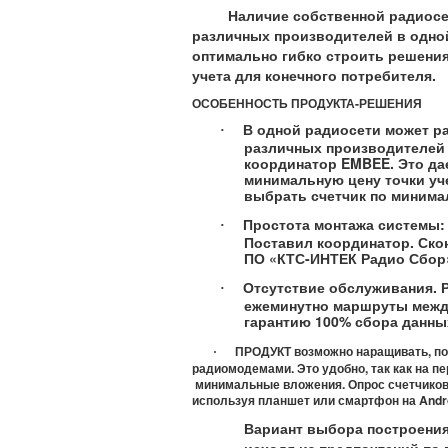
Наличие собственной радиос
различных производителей в одно
оптимально гибко строить решения
учета для конечного потребителя.
ОСОБЕННОСТЬ ПРОДУКТА-РЕШЕНИЯ
В одной радиосети может ра
·
различных производителей 
координатор
EMBEE
. Это д
минимальную цену точки уче
выбрать счетчик по минима
Простота монтажа системы: 
·
Поставил координатор. Ско
ПО «КТС-ИНТЕК Радио Сбор
Отсутствие обслуживания. 
·
ежеминутно маршруты между
гарантию 100% сбора данных
ПРОДУКТ возможно наращивать, пок
·
радиомодемами. Это удобно, так 
минимальные вложения. Опрос счетчиков 
используя планшет или смартфон на
Andr
Вариант выбора построения
исходя из предпочтений по 