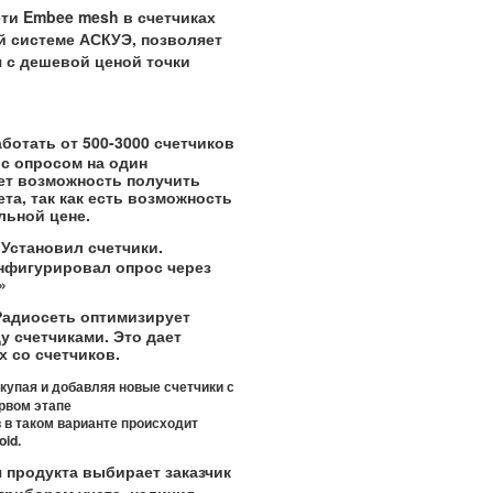
ети
Embee
mesh
в счетчиках
й системе АСКУЭ, позволяет
 с дешевой ценой точки
ботать от 500-3000 счетчиков
с опросом на один
ает возможность получить
та, так как есть возможность
льной цене.
Установил счетчики.
нфигурировал опрос через
»
Радиосеть оптимизирует
 счетчиками. Это дает
 со счетчиков.
упая и добавляя новые счетчики с
как на первом этапе
в таком варианте происходит
oid
.
 продукта выбирает заказчик
приборам учета, наличия