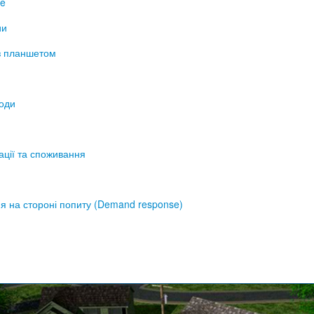
ne
ии
з планшетом
води
ації та споживання
я на стороні попиту (Demand response)