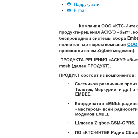
Надрукувати
E-mail
Компания ООО «КТС-Интек» п
продукта-решения АСКУЭ «быт», ко
беспроводной системы сбора
Emb
является партнером компании
ООО
производителем
Zigbee
модемов).
ПРОДУКТА-РЕШЕНИЯ «АСКУЭ «быт»
mesh
(далее ПРОДУКТ).
ПРОДУКТ состоит из компонентов:
Счетчиков различных произ
·
Телетек, Меркурий, и др.) 
EMBEE
.
Координатор
EMBEE
радиосе
·
«мастером» всей радиосети
модемов
.
EMBEE
Шлюзов
Zigbee-GSM-GPRS,
·
ПО «КТС-ИНТЕК Радио Сбор
·