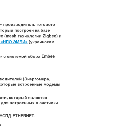
роизводитель готового
торый построен на базе
ee
(
mesh
технологии
Zigbee)
и
 «НПО ЭМБИ»
(украинским
 с системой сбора
Embee
водителей (Энергомера,
в которые встроенные модемы
ти, который является
 для встроенных в счетчики
УСПД
-ETHERNET.
».